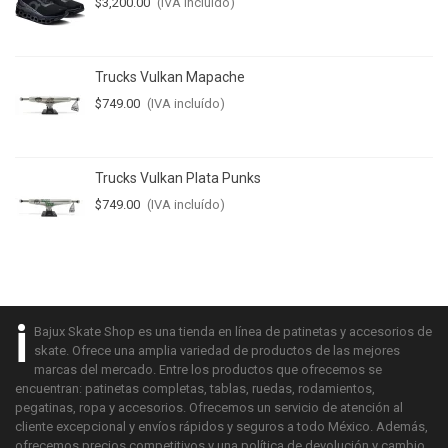
$3,200.00
(IVA incluído)
Trucks Vulkan Mapache
$749.00
(IVA incluído)
Trucks Vulkan Plata Punks
$749.00
(IVA incluído)
i
Bajux Skate Shop es una tienda en línea de patinetas y accesorios de
skate. Ofrece una amplia variedad de productos de las mejores
marcas del mercado. Entre los productos que ofrecemos se
encuentran: patinetas completas, tablas, ruedas, rodamientos,
pegatinas, ropa y accesorios. Ofrecemos un servicio de atención al
cliente excepcional y envíos rápidos y seguros a todo México. Además,
ofrecemos precios competitivos y una política de devolución y cambio